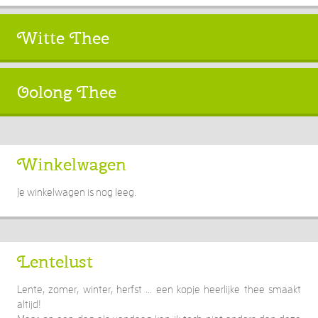
Witte Thee
Oolong Thee
Winkelwagen
Je winkelwagen is nog leeg.
Lentelust
Lente, zomer, winter, herfst ... een kopje heerlijke thee smaakt
altijd!