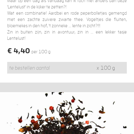
Maar op een dag als vandaag kan ik toch niet anders dan deze
'Lentelust' in de kijker te zetten?!
Wat een combinatie! Aardbei en rode peperbolletjes gemengd
met een zachte zuivere zwarte thee. Vogeltjes die fluiten,
bloemekes in den hof, 't zonneke ... lente in zicht?!!!
Zin in buiten zijn, zin in avontuur, zin in ... een lekker tasje
Lentelust!
€
4,40
per 100 g
x 100 g