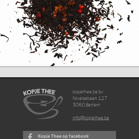
kopjethee.be bv
Nijvelsebaan 127
3060 Bertem
info@kopjethee.be
Kopje Thee op facebook